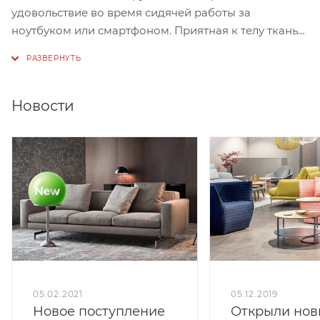
удовольствие во время сидячей работы за
ноутбуком или смартфоном. Приятная к телу ткань
обивки подарит лучшие впечатления о качестве
изделия.
Цветовая гамма позволяет вписать изделие в любой
Новости
современный интерьер. Изделие выполнено в стиле
модерн. Яркий цвет, фактура обивки и форма — вот
что отличает диван от других.
05.12.2019
05.02.2021
Открыли но
Новое поступление