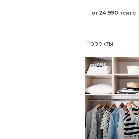
18 790
тенге
от
24 990 тенге
Проекты