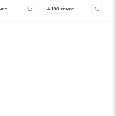
нге
4 190
тенге