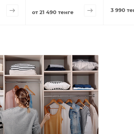
3 990
те
от
21 490 тенге