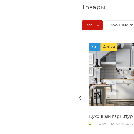
Товары
Все
14
Кухонные г
Хит
Акция
Двухдверный шкаф Zorg
Кухонный гарнитур 
Арт.: FKA-UKNOW812
Арт.: 1112-MDN-453