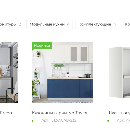
арнитуры
2
Модульные кухни
4
Комплектующие
4
Кр
Новинка
Fredro
Кухонный гарнитур Taylor
Шкаф пос
Арт.: 1312-ACAB-232
Арт.: 