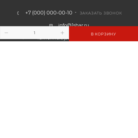
+7 (000) 000-00-10
ЗАКАЗАТЬ ЗВОНОК
info@1shar.ru
В КОРЗИНУ
Челябинск, ул. Лермонтова 21, 3
этаж, офис 4
2026 © Аспро: Максимум - интернет-магазин