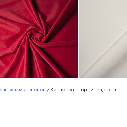
и
,
кожзам
и
экокожу
Китайского производства!