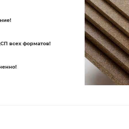
ние!
СП всех форматов!
ченно!