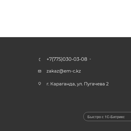
+7(775)030-03-08
zakaz@em-c.kz
г. Караганда, ул. Пугачева 2
Быстро с 1С-Битрикс