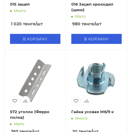
015 зацеп
016 Зацеп крокодил
(цинк)
Много
Мало
1 020
тенге
/шт
980
тенге
/шт
В КОРЗИНУ
В КОРЗИНУ
572 уголок (Ферро
Гайка усовая М6/9 к
полка)
Много
Мало
365
тенге
/шт
20
тенге
/шт