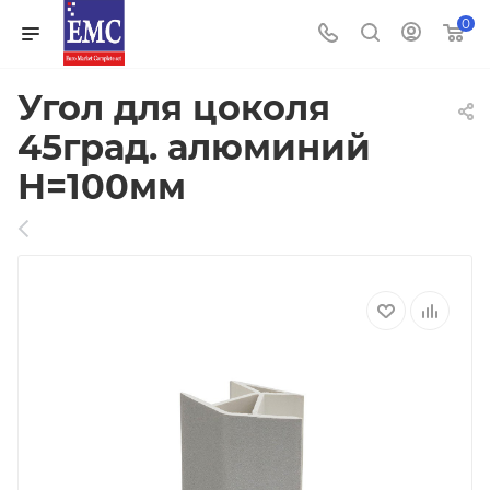
0
Угол для цоколя
45град. алюминий
Н=100мм