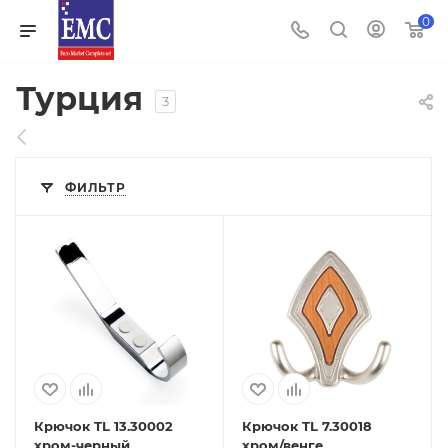
0
Турция
3
ФИЛЬТР
Крючок TL 13.30002
Крючок TL 7.30018
хром-черный
хром/венге