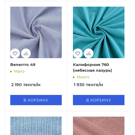
Велютто 49
Калифорния 760
(небесная лазурь)
Мало
Много
2 190
тенге
/м
1 930
тенге
/м
В КОРЗИНУ
В КОРЗИНУ