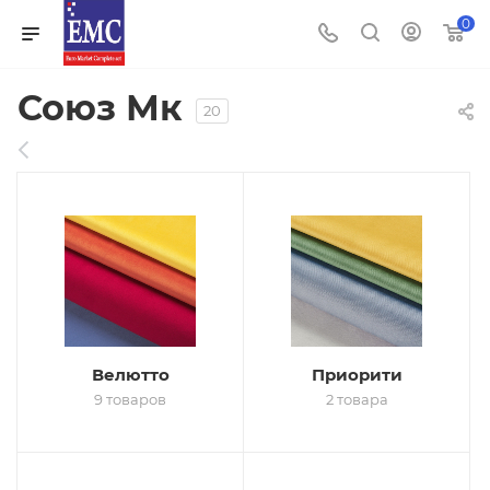
0
Союз Мк
20
Велютто
Приорити
9 товаров
2 товара