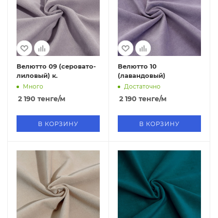
Велютто 09 (серовато-
Велютто 10
лиловый) к.
(лавандовый)
Много
Достаточно
2 190
тенге
/м
2 190
тенге
/м
В КОРЗИНУ
В КОРЗИНУ