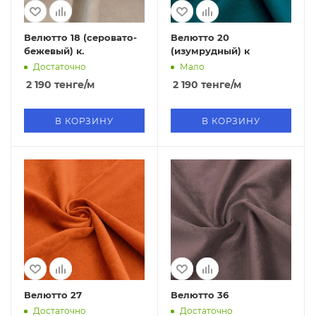
Велютто 18 (серовато-
Велютто 20
бежевый) к.
(изумрудный) к
Достаточно
Мало
2 190
тенге
/м
2 190
тенге
/м
В КОРЗИНУ
В КОРЗИНУ
Велютто 27
Велютто 36
Достаточно
Достаточно