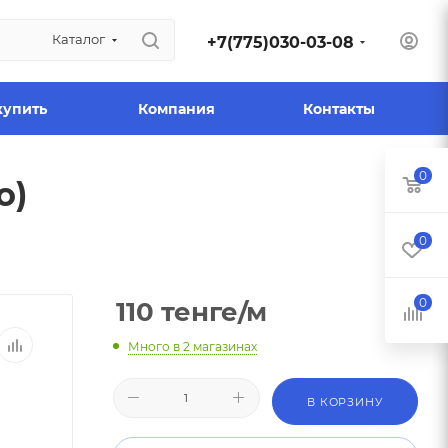
Каталог
+7(775)030-03-08
купить
Компания
Контакты
0
o)
0
0
110
тенге
/м
Много
в 2 магазинах
В КОРЗИНУ