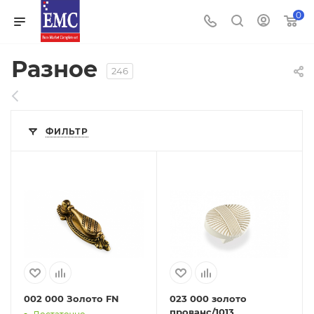
0
Разное
246
ФИЛЬТР
002 000 Золото FN
023 000 золото
прованс/1013