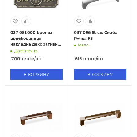
037 081.000 бронза
037 096 St св. Скоба
шлифованная
Ручка FS
накладка декоративная
Мало
пластина FD
Достаточно
700
тенге
/шт
615
тенге
/шт
В КОРЗИНУ
В КОРЗИНУ