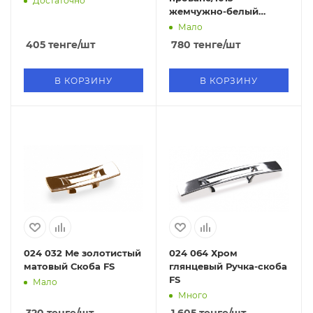
Достаточно
жемчужно-белый
ручка-грибок FB
Мало
405
тенге
/шт
780
тенге
/шт
В КОРЗИНУ
В КОРЗИНУ
024 032 Me золотистый
024 064 Хром
матовый Скоба FS
глянцевый Ручка-скоба
FS
Мало
Много