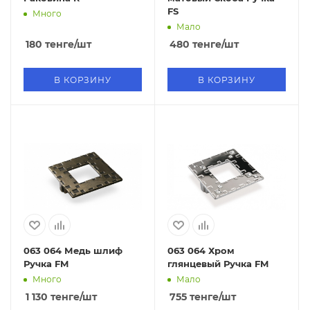
FS
Много
Мало
180
тенге
/шт
480
тенге
/шт
В КОРЗИНУ
В КОРЗИНУ
063 064 Медь шлиф
063 064 Хром
Ручка FM
глянцевый Ручка FM
Много
Мало
1 130
тенге
/шт
755
тенге
/шт