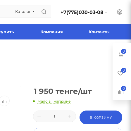
Каталог
+7(775)030-03-08
купить
Компания
Контакты
0
0
0
1 950
тенге
/шт
Мало
в 1 магазине
В КОРЗИНУ