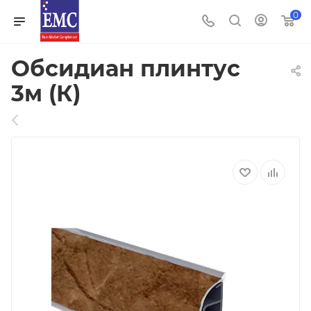
0
Обсидиан плинтус
3м (К)