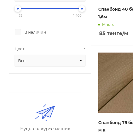
Спанбонд 40 б
75
1 400
1,6м
Много
В наличии
85
тенге
/м
Цвет
Все
Спанбонд 75 б
Будьте в курсе наших
м к