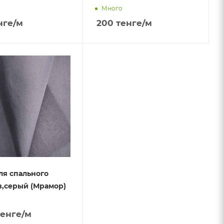
Много
нге
/м
200
тенге
/м
ля спального
сто св,серый (Мрамор)
енге
/м