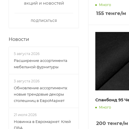
акций и новостей
Много
155
тенге
/м
ПОДПИСАТЬСЯ
Новости
5 августа 2026
Расширение ассортимента
мебельной фурнитуры
3 августа 2026
Обновление ассортимента:
новые трендовые декоры
Спанбонд 95 Че
столешниц в ЕвроМаркет
Много
21 июля 2026
Новинка в Евромаркет: Клей
200
тенге
/м
ПВА