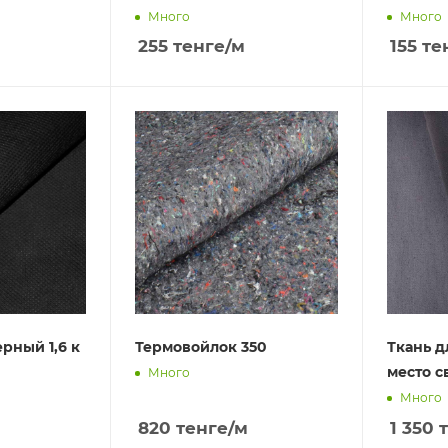
Много
Много
255
тенге
/м
155
те
рный 1,6 к
Термовойлок 350
Ткань д
ме
Много
Много
820
тенге
/м
1 350
т