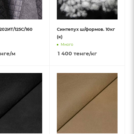
202ИТ/125С/160
Синтепух ш/формов. 10кг
(к)
Много
нге
/м
1 400
тенге
/кг