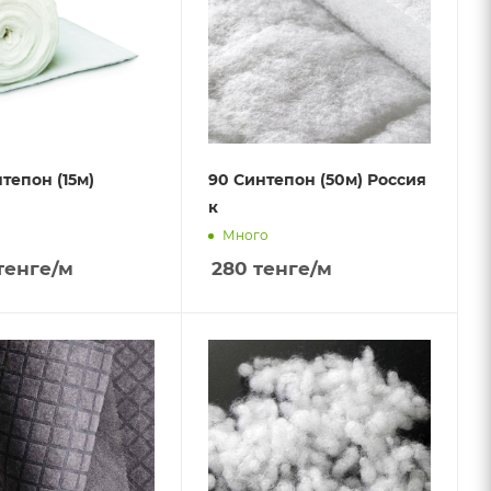
тепон (15м)
90 Синтепон (50м) Россия
к
Много
тенге
/м
280
тенге
/м