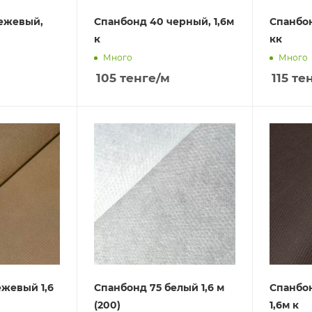
ежевый,
Спанбонд 40 черный, 1,6м
Спанбон
к
кк
Много
Много
105
тенге
/м
115
тен
ежевый 1,6
Спанбонд 75 белый 1,6 м
Спанбон
(200)
1,6м к