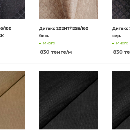
,6/100
Дитекс 202ИТ/125Б/160
Дитекс 
CK
беж.
сер.
Много
Много
830
тенге
/м
830
те