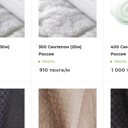
30м)
300 Синтепон (20м)
400 Син
Россия
Россия
Много
Много
910
тенге
/м
1 000