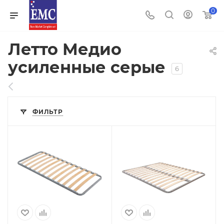
0
Летто Медио
усиленные серые
6
ФИЛЬТР