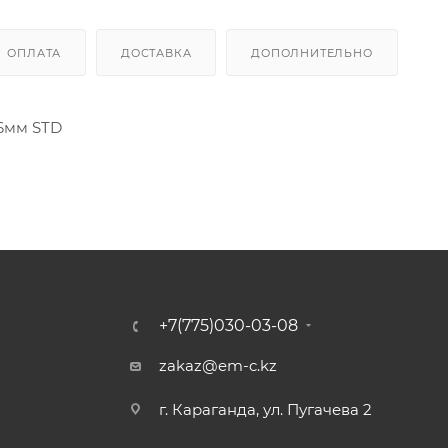
ОПЛАТА
ДОСТАВКА
ДОПОЛНИТЕЛЬНО
6мм STD
+7(775)030-03-08
zakaz@em-c.kz
г. Караганда, ул. Пугачева 2