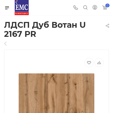
0
ЛДСП Дуб Вотан U
2167 PR