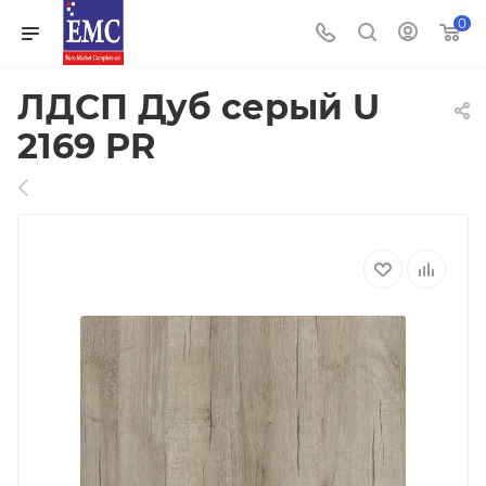
0
ЛДСП Дуб серый U
2169 PR