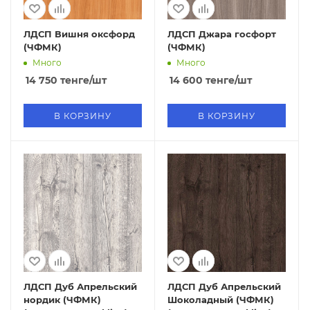
ЛДСП Вишня оксфорд
ЛДСП Джара госфорт
(ЧФМК)
(ЧФМК)
Много
Много
14 750
тенге
/шт
14 600
тенге
/шт
В КОРЗИНУ
В КОРЗИНУ
ЛДСП Дуб Апрельский
ЛДСП Дуб Апрельский
нордик (ЧФМК)
Шоколадный (ЧФМК)