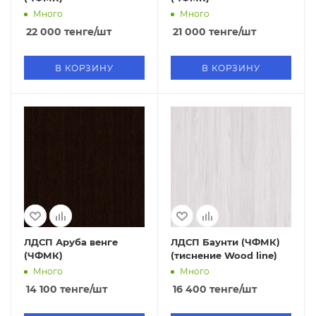
Много
Много
22 000
тенге
/шт
21 000
тенге
/шт
В КОРЗИНУ
В КОРЗИНУ
ЛДСП Аруба венге
ЛДСП Баунти (ЧФМК)
(ЧФМК)
(тиснение Wood line)
Много
Много
14 100
тенге
/шт
16 400
тенге
/шт