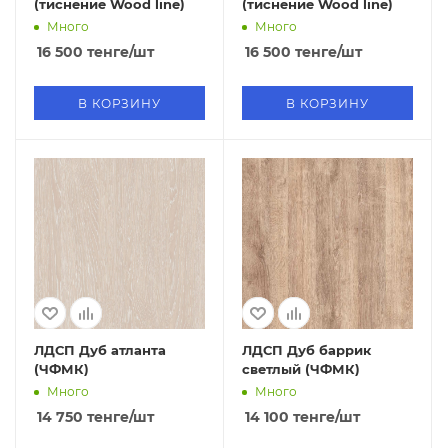
(тиснение Wood line)
(тиснение Wood line)
Много
Много
16 500
тенге
/шт
16 500
тенге
/шт
В КОРЗИНУ
В КОРЗИНУ
ЛДСП Дуб атланта
ЛДСП Дуб баррик
(ЧФМК)
светлый (ЧФМК)
Много
Много
14 750
тенге
/шт
14 100
тенге
/шт