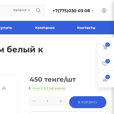
Каталог
+7(775)030-03-08
купить
Компания
Контакты
0
м белый к
0
0
450
тенге
/шт
Много
в 2 магазинах
В КОРЗИНУ