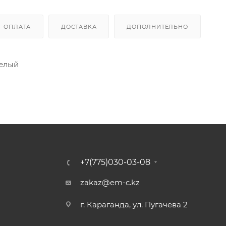
ОПЛАТА
ДОСТАВКА
ДОПОЛНИТЕЛЬНО
белый
+7(775)030-03-08
zakaz@em-c.kz
г. Караганда, ул. Пугачева 2