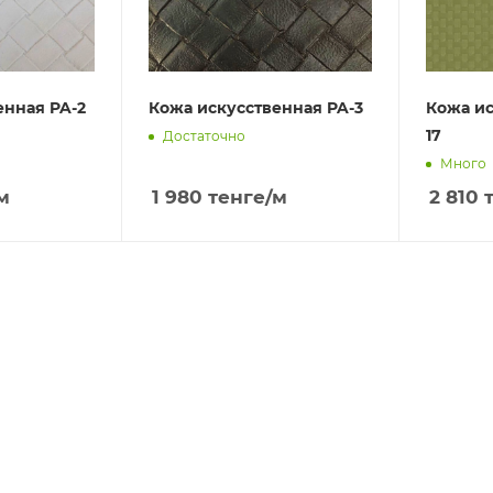
енная PA-2
Кожа искусственная PA-3
Кожа ис
17
Достаточно
Много
м
1 980
тенге
/м
2 810
т