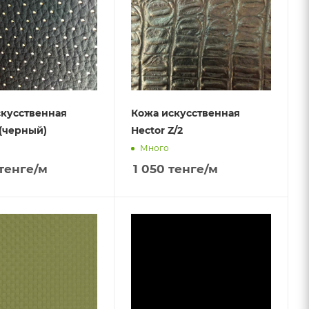
кусственная
Кожа искусственная
(черный)
Hector Z/2
Много
тенге
/м
1 050
тенге
/м