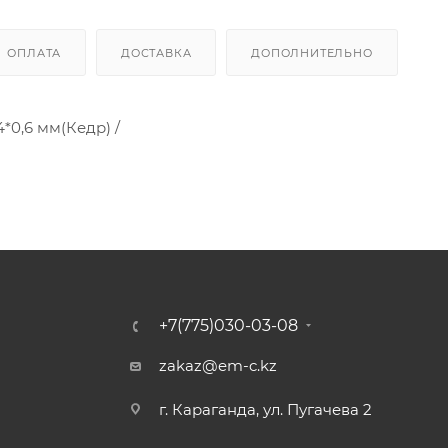
ОПЛАТА
ДОСТАВКА
ДОПОЛНИТЕЛЬНО
*0,6 мм(Кедр) /
+7(775)030-03-08
zakaz@em-c.kz
г. Караганда, ул. Пугачева 2