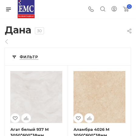
0
Дана
30
ФИЛЬТР
Агат белый 937 М
Аламбра 4026 М
3050*600*38мм
3050*600*38мм