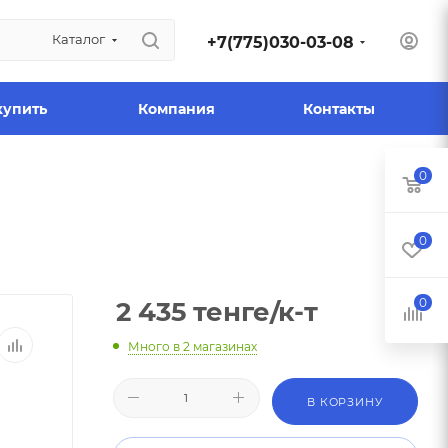
Каталог
+7(775)030-03-08
купить
Компания
Контакты
0
0
0
2 435
тенге
/к-т
Много
в 2 магазинах
В КОРЗИНУ