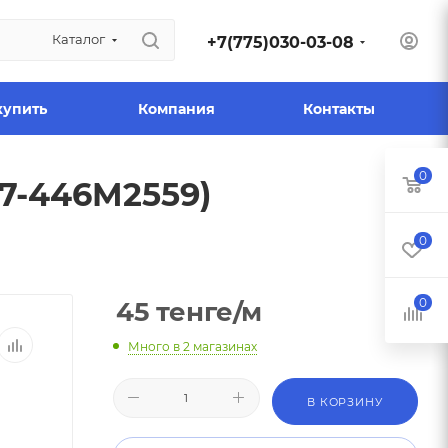
Каталог
+7(775)030-03-08
купить
Компания
Контакты
0
7-446M2559)
0
0
45
тенге
/м
Много
в 2 магазинах
В КОРЗИНУ