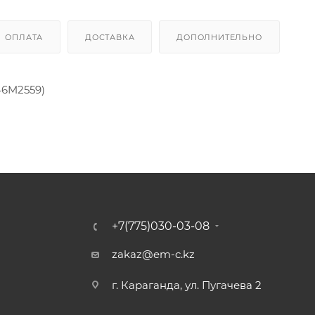
ОПЛАТА
ДОСТАВКА
ДОПОЛНИТЕЛЬНО
46M2559)
+7(775)030-03-08
zakaz@em-c.kz
г. Караганда, ул. Пугачева 2